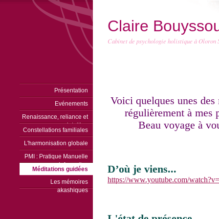
Claire Bouysso
Cabinet de psychologie holistique à Oloron
Présentation
Voici quelques unes des 
Evénements
régulièrement à mes p
Renaissance, reliance et
Beau voyage à vou
intuition
Constellations familiales
L'harmonisation globale
PMI : Pratique Manuelle
Informative
D’où je viens...
Méditations guidées
https://www.youtube.com/watch
Les mémoires
akashiques
L'état de présence…